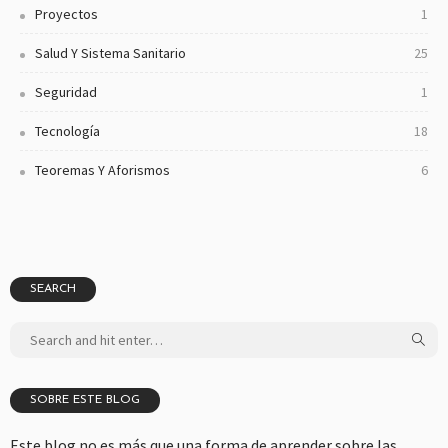
Proyectos
1
Salud Y Sistema Sanitario
25
Seguridad
1
Tecnología
18
Teoremas Y Aforismos
6
SEARCH
SOBRE ESTE BLOG
Este blog no es más que una forma de aprender sobre las