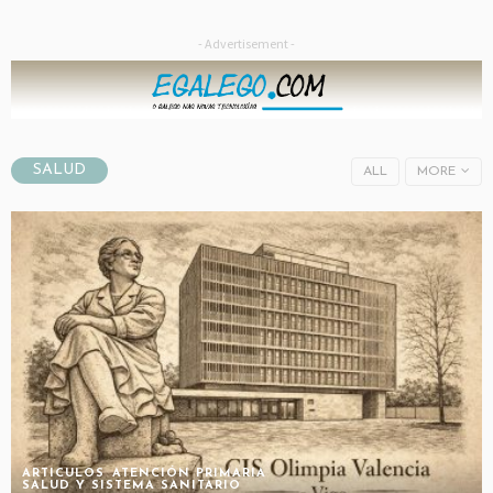
- Advertisement -
SALUD
ALL
MORE
ARTICULOS
ATENCIÓN PRIMARIA
SALUD Y SISTEMA SANITARIO