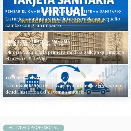
PENSAR EL CAMBIO DIGITAL
SALUD Y SISTEMA SANITARIO
La tarjeta sanitaria virtual interoperable: un pequeño
cambio con gran impacto
ARTICULOS
ATENCIÓN PRIMARIA
SALUD Y SISTEMA SANITARIO
Olimpia Valencia: la primera médica gallega que inspira
el nuevo CIS de Vigo
ATENCIÓN PRIMARIA
SALUD Y SISTEMA SANITARIO
La consolidación de la Especialidad de Urgencias: una
deuda histórica del sistema sanitario
ACTIVIDAD PROFESIONAL