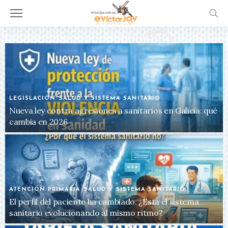
LEGISLACIÓN
SALUD Y SISTEMA SANITARIO
Nueva ley contra agresiones a sanitarios en Galicia: qué
cambia en 2026
ATENCIÓN PRIMARIA
SALUD Y SISTEMA SANITARIO
El perfil del paciente ha cambiado. ¿Está el sistema
sanitario evolucionando al mismo ritmo?