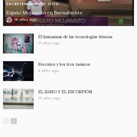
ENTRETENIMIENTO
OCIO
Enjuto Mojamuto en Buenafuente
16 años ago
El fantasmas de las tecnologías futuras
17 años ago
Sócrates y los tres tamices
4 años ago
EL SABIO Y EL ESCORPIÓN
19 años ago