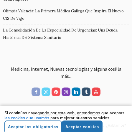
Olimpia Valencia: La Primera Médica Gallega Que Inspira El Nuevo
CIS De Vigo
La Consolidación De La Especialidad De Urgencias: Una Deuda
Histórica Del Sistema Sanitario
Medicina, Internet, Nuevas tecnologías y alguna cosilla
más...
Si continúas navegando por esta web, entendemos que aceptas
© Copyright 2020 Víctor Julio Quesada Varela
las cookies que usamos
para mejorar nuestros servicios.
Aviso legal
Política de cookies
Política de privacidad
¿Hablamos?
Aceptar las obligatorias
Aceptar cookies