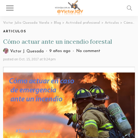
Victor Julio Quesada Varela
>
Blog
>
Actividad profesional
>
Articulos
>
Cómo actuar ante un incendio forestal
ARTICULOS
Cómo actuar ante un incendio forestal
9 años ago
No comment
Victor J. Quesada
posted on
Oct. 15, 2017 at 9:24 pm