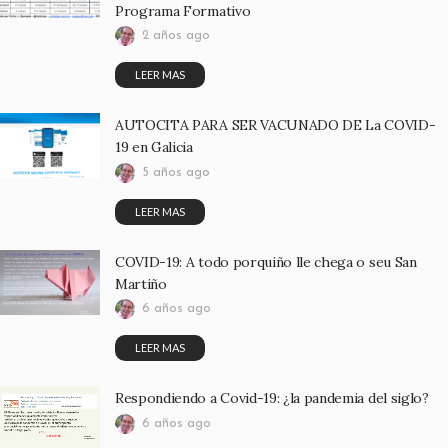
Programa Formativo
2 años ago
LEER MAS
AUTOCITA PARA SER VACUNADO DE La COVID-
19 en Galicia
5 años ago
LEER MAS
COVID-19: A todo porquiño lle chega o seu San
Martiño
6 años ago
LEER MAS
Respondiendo a Covid-19: ¿la pandemia del siglo?
6 años ago