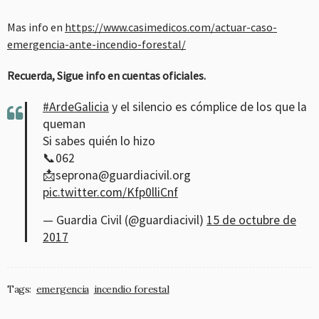
Mas info en
https://www.casimedicos.com/actuar-caso-
emergencia-ante-incendio-forestal/
Recuerda, Sigue info en cuentas oficiales.
#ArdeGalicia
y el silencio es cómplice de los que la
queman
Si sabes quién lo hizo
📞062
📩seprona@guardiacivil.org
pic.twitter.com/Kfp0lliCnf
— Guardia Civil (@guardiacivil)
15 de octubre de
2017
Tags:
emergencia
incendio forestal