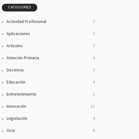
CATEGORIES
Actividad Profesional
7
Aplicaciones
3
Articulos
7
Atención Primaria
4
Docencia
3
Educación
4
Entretenimiento
1
Innovación
11
Legislación
4
Ocio
6