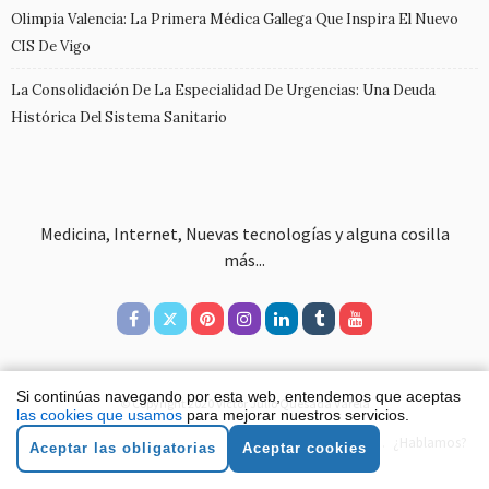
Olimpia Valencia: La Primera Médica Gallega Que Inspira El Nuevo
CIS De Vigo
La Consolidación De La Especialidad De Urgencias: Una Deuda
Histórica Del Sistema Sanitario
Medicina, Internet, Nuevas tecnologías y alguna cosilla
más...
Si continúas navegando por esta web, entendemos que aceptas
© Copyright 2020 Víctor Julio Quesada Varela
las cookies que usamos
para mejorar nuestros servicios.
Aviso legal
Política de cookies
Política de privacidad
¿Hablamos?
Aceptar las obligatorias
Aceptar cookies