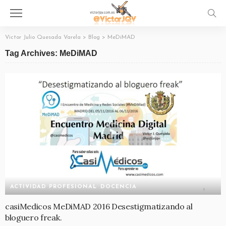
Victor Julio Quesada Varela
>
Blog
>
MeDiMAD
Tag Archives: MeDiMAD
ACTIVIDAD PROFESIONAL
DOCENCIA
casiMedicos MeDiMAD 2016 Desestigmatizando al
bloguero freak.