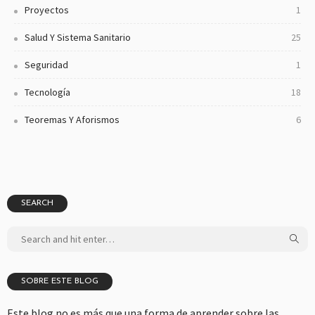
Proyectos
1
Salud Y Sistema Sanitario
25
Seguridad
1
Tecnología
18
Teoremas Y Aforismos
6
SEARCH
SOBRE ESTE BLOG
Este blog no es más que una forma de aprender sobre las