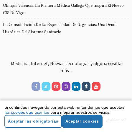
Olimpia Valencia: La Primera Médica Gallega Que Inspira El Nuevo
CIS De Vigo
La Consolidación De La Especialidad De Urgencias: Una Deuda
Histórica Del Sistema Sanitario
Medicina, Internet, Nuevas tecnologías y alguna cosilla
más...
Si continúas navegando por esta web, entendemos que aceptas
© Copyright 2020 Víctor Julio Quesada Varela
las cookies que usamos
para mejorar nuestros servicios.
Aviso legal
Política de cookies
Política de privacidad
¿Hablamos?
Aceptar las obligatorias
Aceptar cookies