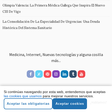
Olimpia Valencia: La Primera Médica Gallega Que Inspira El Nuevo
CIS De Vigo
La Consolidación De La Especialidad De Urgencias: Una Deuda
Histórica Del Sistema Sanitario
Medicina, Internet, Nuevas tecnologías y alguna cosilla
más...
Si continúas navegando por esta web, entendemos que aceptas
© Copyright 2020 Víctor Julio Quesada Varela
las cookies que usamos
para mejorar nuestros servicios.
Aviso legal
Política de cookies
Política de privacidad
¿Hablamos?
Aceptar las obligatorias
Aceptar cookies