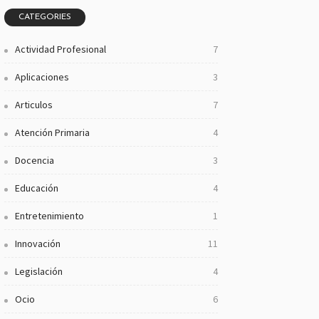
CATEGORIES
Actividad Profesional
7
Aplicaciones
3
Articulos
7
Atención Primaria
4
Docencia
3
Educación
4
Entretenimiento
1
Innovación
11
Legislación
4
Ocio
6