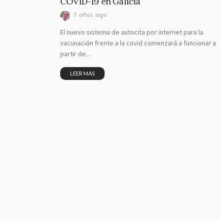
COVID-19 en Galicia
5 años ago
El nuevo sistema de autocita por internet para la
vacunación frente a la covid comenzará a funcionar a
partir de...
LEER MAS