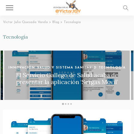
Victor Julio Quesada Varela
>
Blog
>
Tecnología
Tecnología
SALUD Y SISTEMA SANITARIO
TECNOLOGÍA
PassCOVID.gal – la App de la Xunta de
Galicia para ayudar a cuidarnos de la
COVID-19