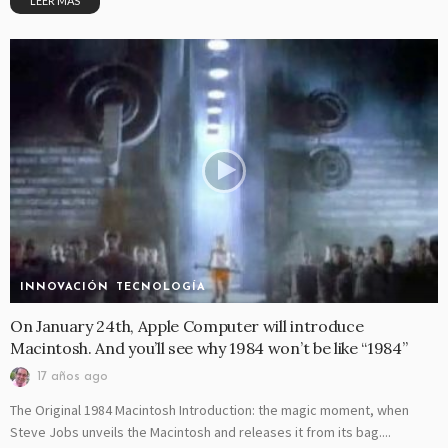
LEER MAS
INNOVACIÓN
TECNOLOGÍA
On January 24th, Apple Computer will introduce
Macintosh. And you’ll see why 1984 won’t be like “1984”
17 años ago
The Original 1984 Macintosh Introduction: the magic moment, when
Steve Jobs unveils the Macintosh and releases it from its bag....